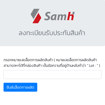
ลงทะเบียนรับประกันสินค้า
กรอกหมายเลขล็อตการผลิตสินค้า ( หมายเลขล็อตการผลิตสินค้า
สามารถหาได้ที่กล่องสินค้า เป็นข้อความที่อยู่ด้านหลังคำว่า " Lot : " )